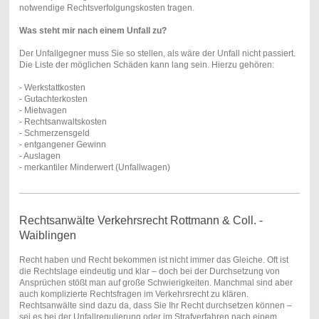
notwendige Rechtsverfolgungskosten tragen.
Was steht mir nach einem Unfall zu?
Der Unfallgegner muss Sie so stellen, als wäre der Unfall nicht passiert.
Die Liste der möglichen Schäden kann lang sein. Hierzu gehören:
- Werkstattkosten
- Gutachterkosten
- Mietwagen
- Rechtsanwaltskosten
- Schmerzensgeld
- entgangener Gewinn
- Auslagen
- merkantiler Minderwert (Unfallwagen)
Rechtsanwälte Verkehrsrecht Rottmann & Coll. -
Waiblingen
Recht haben und Recht bekommen ist nicht immer das Gleiche. Oft ist
die Rechtslage eindeutig und klar – doch bei der Durchsetzung von
Ansprüchen stößt man auf große Schwierigkeiten. Manchmal sind aber
auch komplizierte Rechtsfragen im Verkehrsrecht zu klären.
Rechtsanwälte sind dazu da, dass Sie Ihr Recht durchsetzen können –
sei es bei der Unfallregulierung oder im Strafverfahren nach einem