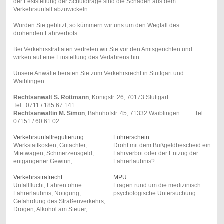
der Feststellung der Schuldfrage sind die Schäden aus dem
Verkehrsunfall abzuwickeln.
Wurden Sie geblitzt, so kümmern wir uns um den Wegfall des
drohenden Fahrverbots.
Bei Verkehrsstraftaten vertreten wir Sie vor den Amtsgerichten und
wirken auf eine Einstellung des Verfahrens hin.
Unsere Anwälte beraten Sie zum Verkehrsrecht in Stuttgart und
Waiblingen.
Rechtsanwalt S. Rottmann
, Königstr. 26, 70173 Stuttgart
Tel.: 0711 / 185 67 141
Rechtsanwältin M. Simon
, Bahnhofstr. 45, 71332 Waiblingen Tel.:
07151 / 60 61 02
Verkehrsunfallregulierung
Führerschein
Werkstattkosten, Gutachter,
Droht mit dem Bußgeldbescheid ein
Mietwagen, Schmerzensgeld,
Fahrverbot oder der Entzug der
entgangener Gewinn, ...
Fahrerlaubnis?
Verkehrsstrafrecht
MPU
Unfallflucht, Fahren ohne
Fragen rund um die medizinisch
Fahrerlaubnis, Nötigung,
psychologische Untersuchung
Gefährdung des Straßenverkehrs,
Drogen, Alkohol am Steuer, ...