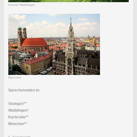
Kanzlei Waiblingen
München
Sprechstunden in:
Stuttgart**
Waiblingen*
Karlsruhe**
München**