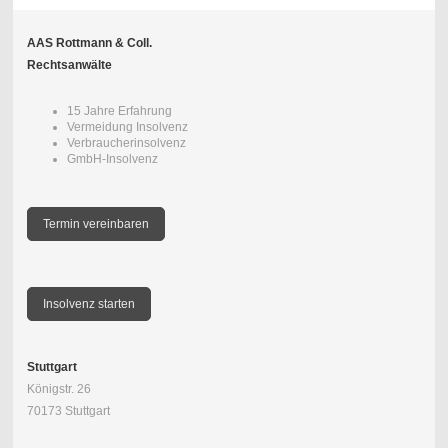
AAS Rottmann & Coll.
Rechtsanwälte
15 Jahre Erfahrung
Vermeidung Insolvenz
Verbraucherinsolvenz
GmbH-Insolvenz
Termin vereinbaren
Insolvenz starten
Stuttgart
Königstr. 26
70173 Stuttgart