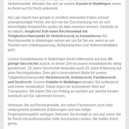
Verkehrsunfall. Wenden Sie sich an unsere
Kanzlei in Waiblingen
, wenn
es Ihnen auf Ihr Recht ankommt.
Als Laie macht man gerade in rechtlich relevanten Fällen schnell
unbeabsichtigte Fehler, die sich bei der Durchsetzung von an sich
berechtigten Ansprüchen später als fatal erweisen können. Deshalb ist
es ratsam,
möglichst früh einen Rechtsanwalt mit
Tätigkeitsschwerpunkt im Verkehrsrecht zu kontaktieren
. Als
Rechtsanwälte in Waiblingen setzen wir uns für Sie ein, wenn es um
Themen wie Unfallregulierung, Bußgeldsachen und Verkehrsstraftaten
geht.
Unsere Anwaltskanzlei in Waiblingen blickt mittlerweile auf eine
25-
jährige Geschichte
zurück. In dieser Zeit ist unsere Anwaltskanzlei stetig
gewachsen. 25 Jahre Geschichte bedeuten auch 25 Jahre Erfahrung auf
allen Rechtsgebieten. Dies gilt in besonderem Maße für unsere
Tätigkeitsschwerpunkte
Verkehrsrecht, Arbeitsrecht, Familienrecht
und Strafrecht
. Unsere
Anwälte in Waiblingen
beraten Sie umfassend
und immer verständlich. Dabei legen wir besonderen Wert auf
Transparenz. Wir klären Sie von Anfang an darüber auf, welche Kosten
eventuell auf Sie zukommen können.
Vertrauen Sie auf Rechtsanwälte, die neben Fachwissen auch über
umfangreiche praktische Erfahrungen und das nötige
Fingerspitzengefühl verfügen. Nehmen Sie Kontakt zu uns auf, wenn Sie
Ihr Recht mit professioneller Hilfe durchsetzen wollen. Wir helfen Ihnen
gerne.