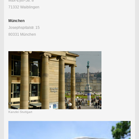
Max-Eyth-Str. 8
71332 Waiblingen
München
Josephspitalstr. 15
80331 München
Kanzlei Stuttgart