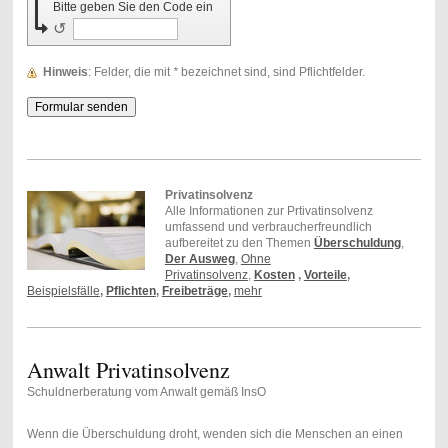
Bitte geben Sie den Code ein
↺
Hinweis
: Felder, die mit
*
bezeichnet sind, sind Pflichtfelder.
Privatinsolvenz
Alle Informationen zur Prtivatinsolvenz
umfassend und verbraucherfreundlich
aufbereitet zu den Themen
Überschuldung
,
Der Ausweg
,
Ohne
Privatinsolvenz
,
Kosten
,
Vorteile
,
Beispielsfälle
,
Pflichten
,
Freibeträge
,
mehr
Anwalt Privatinsolvenz
Schuldnerberatung vom Anwalt gemäß InsO
Wenn die Überschuldung droht, wenden sich die Menschen an einen