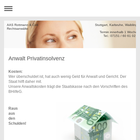
AAS Rottmann & Coll. Stuttgart, Karlsruhe, Waiblinge
Rechtsanw
Termin innerha
Tel.: 07151 / 60 61 02
Anwalt Privatinsolvenz
Kosten:
Wer überschuldet ist, hat auch wenig Geld für Anwalt und Gericht. Der
Staat hilft daher mit.
Unsere Anwaltskosten trägt die Staatskasse nach den Vorschriften des
BHilfeG.
Raus
aus
den
Schulden!