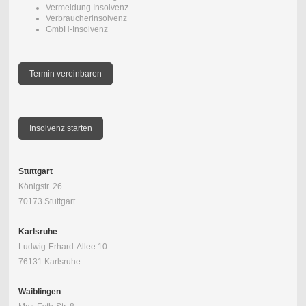
Vermeidung Insolvenz
Verbraucherinsolvenz
GmbH-Insolvenz
Termin vereinbaren
Insolvenz starten
Stuttgart
Königstr. 26
70173 Stuttgart
Karlsruhe
Ludwig-Erhard-Allee 10
76131 Karlsruhe
Waiblingen