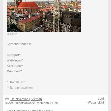
München
Sprechstunden in:
Stuttgart**
Waiblingen*
Karlsruhe**
München**
* Kanzleisitz
** Beratungsstellen
Login
Druckversion
|
Sitemap
-
Webansicht
-
© AAS Rechtsanwälte Rottmann & Coll.
Diese Homepage wurde mit
IONOS