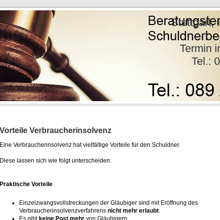
 Coll. Stuttgart, Karlsruh
chtsa
min inne
07151 / 60 6
Vorteile Verbraucherinsolvenz
Eine Verbraucherinsolvenz hat vielfältige Vorteile für den Schuldner.
Diese lassen sich wie folgt unterscheiden:
Praktische Vorteile
Einzelzwangsvollstreckungen der Gläubiger sind mit Eröffnung des
Verbraucherinsolvenzverfahrens
nicht mehr erlaubt
.
Es gibt
keine Post mehr
von Gläubigern.