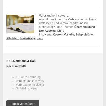
Verbraucherinsolvenz
Alle Informationen zur Verbraucherinsolvenz
umfassend und verbraucherfreundlich
aufbereitet zu den Themen
Überschuldung
,
Der Ausweg
,
Ohne
Insolvenz
,
Kosten
,
Vorteile
,
Beispielsfälle
,
Pflichten
,
Freibeträge
,
mehr
AAS Rottmann & Coll.
Rechtsanwälte
15 Jahre Erfahrung
Vermeidung Insolvenz
Verbraucherinsolvenz
GmbH-Insolvenz
Termin vereinbaren