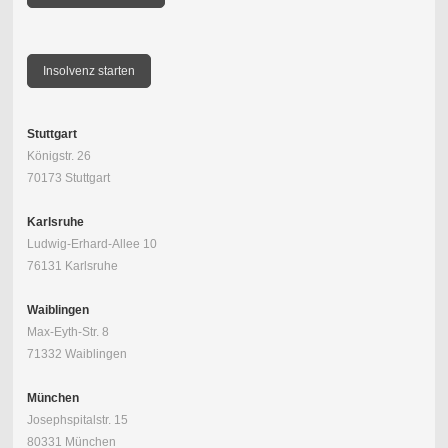
Insolvenz starten
Stuttgart
Königstr. 26
70173 Stuttgart
Karlsruhe
Ludwig-Erhard-Allee 10
76131 Karlsruhe
Waiblingen
Max-Eyth-Str. 8
71332 Waiblingen
München
Josephspitalstr. 15
80331 München