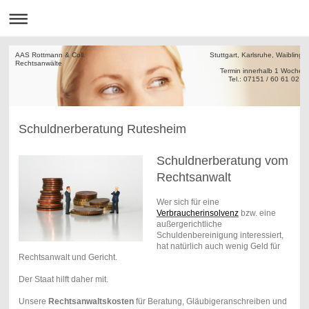
AAS Rottmann & Coll. Stuttgart, Karlsruhe, Waiblinge
Rechtsanw
Termin innerha
Tel.: 07151 / 60 61 02
Schuldnerberatung Rutesheim
Schuldnerberatung vom
Rechtsanwalt
Wer sich für eine
Verbraucherinsolvenz
bzw. eine
außergerichtliche
Schuldenbereinigung interessiert,
hat natürlich auch wenig Geld für
Rechtsanwalt und Gericht.
Der Staat hilft daher mit.
Unsere
Rechtsanwaltskosten
für Beratung, Gläubigeranschreiben und