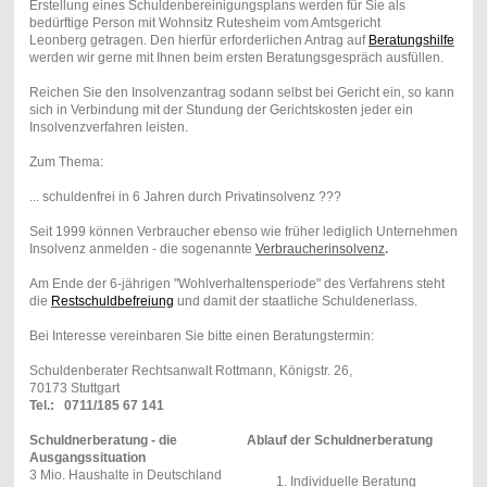
Erstellung eines Schuldenbereinigungsplans werden für Sie als
bedürftige Person mit Wohnsitz Rutesheim vom Amtsgericht
Leonberg getragen. Den hierfür erforderlichen Antrag auf
Beratungshilfe
werden wir gerne mit Ihnen beim ersten Beratungsgespräch ausfüllen.
Reichen Sie den Insolvenzantrag sodann selbst bei Gericht ein, so kann
sich in Verbindung mit der Stundung der Gerichtskosten jeder ein
Insolvenzverfahren leisten.
Zum Thema:
... schuldenfrei in 6 Jahren durch Privatinsolvenz ???
Seit 1999 können Verbraucher ebenso wie früher lediglich Unternehmen
Insolvenz anmelden - die sogenannte
Verbraucherinsolvenz
.
Am Ende der 6-jährigen "Wohlverhaltensperiode" des Verfahrens steht
die
Restschuldbefreiung
und damit der staatliche Schuldenerlass.
Bei Interesse vereinbaren Sie bitte einen Beratungstermin:
Schuldenberater Rechtsanwalt Rottmann, Königstr. 26,
70173 Stuttgart
Tel.: 0711/185 67 141
Schuldnerberatung - die
Ablauf der Schuldnerberatung
Ausgangssituation
3 Mio. Haushalte in Deutschland
Individuelle Beratung