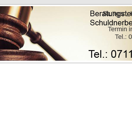
 Coll. Stuttgart, Karlsruh
chtsa
min inne
07151 / 60 6