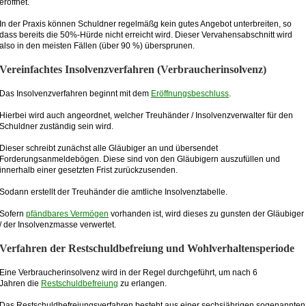
eröffnet.
In der Praxis können Schuldner regelmäßg kein gutes Angebot unterbreiten, so
dass bereits die 50%-Hürde nicht erreicht wird. Dieser Vervahensabschnitt wird
also in den meisten Fällen (über 90 %) übersprunen.
Vereinfachtes Insolvenzverfahren (Verbraucherinsolvenz)
Das Insolvenzverfahren beginnt mit dem
Eröffnungsbeschluss
.
Hierbei wird auch angeordnet, welcher Treuhänder / Insolvenzverwalter für den
Schuldner zuständig sein wird.
Dieser schreibt zunächst alle Gläubiger an und übersendet
Forderungsanmeldebögen. Diese sind von den Gläubigern auszufüllen und
innerhalb einer gesetzten Frist zurückzusenden.
Sodann erstellt der Treuhänder die amtliche Insolvenztabelle.
Sofern
pfändbares Vermögen
vorhanden ist, wird dieses zu gunsten der Gläubiger
/ der Insolvenzmasse verwertet.
Verfahren der Restschuldbefreiung und Wohlverhaltensperiode
Eine Verbraucherinsolvenz wird in der Regel durchgeführt, um nach 6
Jahren die
Restschuldbefreiung
zu erlangen.
Das Restschuldbefreiungsverfahren besteht aus einer sechsjährigen sogenannten