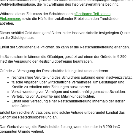
Wohlverhaltensphase, die mit Eröffnung des Insolvenzverfahrens beginnt.
Während dieser Zeit muss der Schuldner den
pfändbaren Teil seines
Einkommens
sowie die Hälfte ihm zufallender Erbteile an den Treuhänder
abtreten.
Dieser schüttet Geld dann gemäß den in der Insolvenztabelle festgelegten Quote
an die Gläubiger aus.
Erfüllt der Schuldner alle Pflichten, so kann er die Restschuldbefreiung erlangen.
Im Schlusstermin können die Gläubiger, gestützt auf einen der Gründe in § 290
InsO die Versagung der Restschuldbefreiung beantragen.
Gründe zu Versagung der Restschuldbefreiung sind unter anderem:
rechtskräftige Verurteilung des Schuldners aufgrund einer Insolvenzstraftat.
falsche Angaben über wirtschaftliche Verhältnisse, um Leistungen und
Kredite zu erhalten oder Zahlungen auszusetzen.
Verschwendung von Vermögen und somit unnötig gemachte Schulden.
Verletzung von Auskunfts- und Mitwirkungspflichten.
Erhalt oder Versagung einer Restschuldbefreiung innerhalb der letzten
zehn Jahre
Erfolgt kein solcher Antrag, bzw. sind solche Anträge unbegründet kündigt das
Gericht die Restschuldbefreiung an.
Das Gericht versagt die Restschuldbefreiung, wenn einer der in § 290 InsO
genannten Gründe vorliegt.