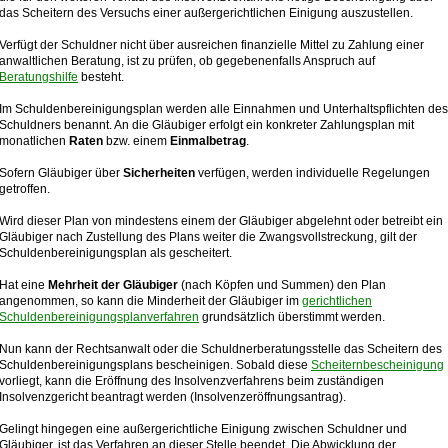
das Scheitern des Versuchs einer außergerichtlichen Einigung auszustellen.
Verfügt der Schuldner nicht über ausreichen finanzielle Mittel zu Zahlung einer
anwaltlichen Beratung, ist zu prüfen, ob gegebenenfalls Anspruch auf
Beratungshilfe
besteht.
Im Schuldenbereinigungsplan werden alle Einnahmen und Unterhaltspflichten des
Schuldners benannt. An die Gläubiger erfolgt ein konkreter Zahlungsplan mit
monatlichen
Raten
bzw. einem
Einmalbetrag
.
Sofern Gläubiger über
Sicherheiten
verfügen, werden individuelle Regelungen
getroffen.
Wird dieser Plan von mindestens einem der Gläubiger abgelehnt oder betreibt ein
Gläubiger nach Zustellung des Plans weiter die Zwangsvollstreckung, gilt der
Schuldenbereinigungsplan als gescheitert.
Hat eine
Mehrheit der Gläubiger
(nach Köpfen und Summen) den Plan
angenommen, so kann die Minderheit der Gläubiger im
gerichtlichen
Schuldenbereinigungsplanverfahren
grundsätzlich überstimmt werden.
Nun kann der Rechtsanwalt oder die Schuldnerberatungsstelle das Scheitern des
Schuldenbereinigungsplans bescheinigen. Sobald diese
Scheiternbescheinigung
vorliegt, kann die Eröffnung des Insolvenzverfahrens beim zuständigen
Insolvenzgericht beantragt werden (Insolvenzeröffnungsantrag).
Gelingt hingegen eine außergerichtliche Einigung zwischen Schuldner und
Gläubiger, ist das Verfahren an dieser Stelle beendet. Die Abwicklung der