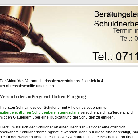
 Coll. Stuttgart, Karlsruh
chtsa
min inne
07151 / 60 6
Der Ablauf des Verbraucherinsolvenzverfahrens lässt sich in 4
Verfahrensabschnitte unterteilen:
Versuch der außergerichtlichen Einigung
Im ersten Schritt muss der Schuldner mit Hilfe eines sogenannten
außergerichtlichen Schuldenbereinigungsplans
versuchen, sich außergerichtlich
mit den Gläubigern über eine Rückzahlung der Schulden zu einigen.
Hierzu muss sich der Schuldner an einen Rechtsanwalt oder eine öffentlich
anerkannte Schuldnerberatungsstelle wenden; denn nur diese sind berechtigt, ihm
die für den weiteren Verlauf des Insolvenzverfahrens nötige Bescheinigung über