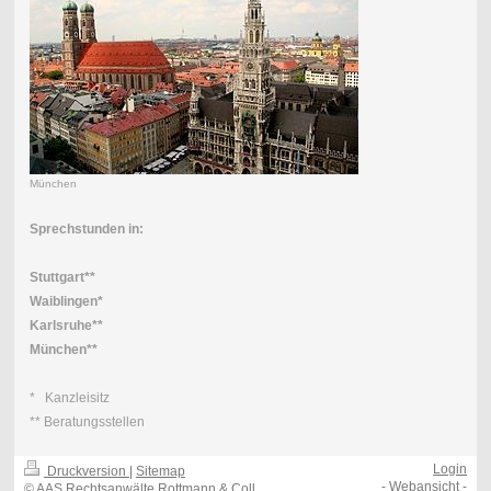
München
Sprechstunden in:
Stuttgart**
Waiblingen*
Karlsruhe**
München**
* Kanzleisitz
** Beratungsstellen
Login
Druckversion
|
Sitemap
-
Webansicht
-
© AAS Rechtsanwälte Rottmann & Coll.