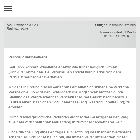
AAS Rottmann & Coll. Stuttgart, Karlsruhe, Waiblinge
Rechtsanw
Termin innerha
Tel.: 07151 / 60 61 02
Verbraucherinsolvenz
Seit 1999 können Privatleute ebenso wie früher lediglich Firmen
„Konkurs" anmelden. Bei Privatleuten spricht man hierbei von dem
Verbraucherinsolvenzverfahren.
Mit der Einführung dieses Verfahrens erhalten Schuldner eine wirkliche
Perspektive. So wird den Schuldnern die Möglichkeit eröffnet, durch
Stellung des Verbraucherinsolvenzantrages bei Gericht nach bereits
3
Jahren
einen staatlichen Schuldenerlass (sog. Restschuldbefreiung) zu
erhalten.
Durch dieses gerichtliche Verfahren eröffnet der Gesetzgeber den Weg
zu einem wirtschaftlichen Neuanfang in zumindest absehbarer Zeit.
Ohne die Stellung eines Antrages auf Eröffnung des Insolvenzverfahrens
schaffen es Schuldner häufig nur, die immer weiter anfallenden Zinsen