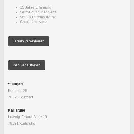
15 Jahre Erfahrung
Vermeidung Insolvenz
Verbraucherinsolvenz
GmbH-Insolvenz
Termin vereinbaren
Insolvenz starten
Stuttgart
Königstr. 26
70173 Stuttgart
Karlsruhe
Ludwig-Erhard-Allee 10
76131 Karlsruhe