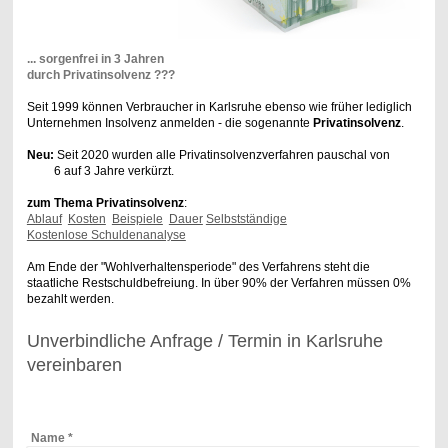
... sorgenfrei
in 3 Jahren
durch Privat
insolvenz ???
Seit 1999 können Verbraucher in Karlsruhe ebenso wie früher lediglich
Unternehmen Insolvenz anmelden - die sogenannte
Privatinsolvenz
.
Neu:
Seit 2020 wurden alle Privatinsolvenzverfahren pauschal von
6 auf 3 Jahre verkürzt.
zum Thema Privatinsolvenz
:
Ablauf
Kosten
Beispiele
Dauer
Selbstständige
Kostenlose Schuldenanalyse
Am Ende der "Wohlverhaltensperiode" des Verfahrens steht die
staatliche Restschuldbefreiung. In über 90% der Verfahren müssen 0%
bezahlt werden.
Unverbindliche Anfrage / Termin in Karlsruhe
vereinbaren
Name
*