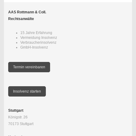
AAS Rottmann & Coll.
Rechtsanwälte
15 Jahre Erfahrung
Vermeidung Insolvenz
Verbraucherinsolvenz
GmbH-Insolvenz
Termin vereinbaren
Insolvenz starten
Stuttgart
Königstr. 26
70173 Stuttgart