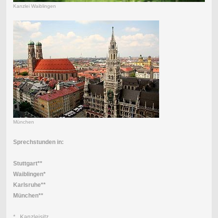
Kanzlei Waiblingen
München
Sprechstunden in:
Stuttgart**
Waiblingen*
Karlsruhe**
München**
* Kanzleisitz