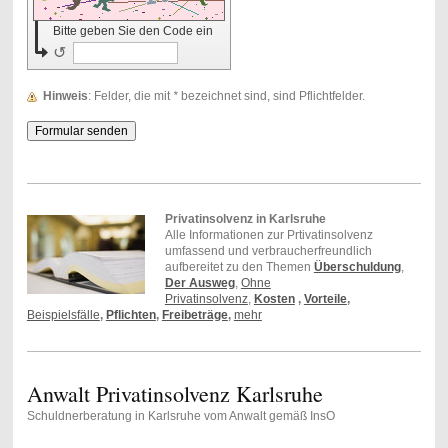
Bitte geben Sie den Code ein
↺
Hinweis
: Felder, die mit
*
bezeichnet sind, sind Pflichtfelder.
Privatinsolvenz in Karlsruhe
Alle Informationen zur Prtivatinsolvenz
umfassend und verbraucherfreundlich
aufbereitet zu den Themen
Überschuldung
,
Der Ausweg
,
Ohne
Privatinsolvenz
,
Kosten
,
Vorteile
,
Beispielsfälle
,
Pflichten
,
Freibeträge
,
mehr
Anwalt Privatinsolvenz Karlsruhe
Schuldnerberatung in Karlsruhe vom Anwalt gemäß InsO