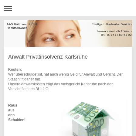
AAS Rottmann & Coll. Stuttgart, Karlsruhe, Waiblinge
Rechtsanw
Termin innerha
Tel.: 07151 / 60 61 02
Anwalt Privatinsolvenz Karlsruhe
Kosten:
Wer überschuldet ist, hat auch wenig Geld für Anwalt und Gericht. Der
Staat hilft daher mit.
Unsere Anwaltskosten trägt das Amtsgericht Karlsruhe nach den
Vorschriften des BHilfeG.
Raus
aus
den
Schulden!