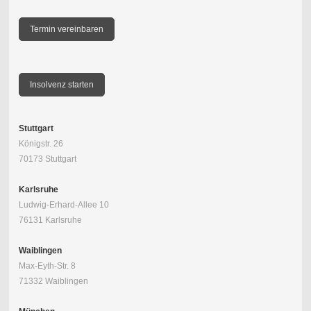
Termin vereinbaren
Insolvenz starten
Stuttgart
Königstr. 26
70173 Stuttgart
Karlsruhe
Ludwig-Erhard-Allee 10
76131 Karlsruhe
Waiblingen
Max-Eyth-Str. 8
71332 Waiblingen