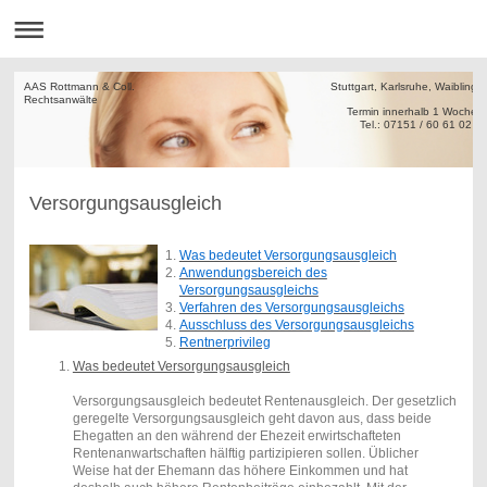
AAS Rottmann & Coll. Stuttgart, Karlsruhe, Waiblinge
Rechtsanw
Termin innerha
Tel.: 07151 / 60 61 02
Versorgungsausgleich
Was bedeutet Versorgungsausgleich
Anwendungsbereich des
Versorgungsausgleichs
Verfahren des Versorgungsausgleichs
Ausschluss des Versorgungsausgleichs
Rentnerprivileg
Was bedeutet Versorgungsausgleich
Versorgungsausgleich bedeutet Rentenausgleich. Der gesetzlich
geregelte Versorgungsausgleich geht davon aus, dass beide
Ehegatten an den während der Ehezeit erwirtschafteten
Rentenanwartschaften hälftig partizipieren sollen. Üblicher
Weise hat der Ehemann das höhere Einkommen und hat