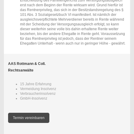
Entscheidung des Familiengerichts zum Versorgungsausgleich
erst nach dem Beginn der Rente wirksam wird. Grund hierfür ist
das Rentnerprivileg, das sich in der Besitzstandsregelung des §
101 Abs. 3 Sozialgesetzbuch VI manifestiert. Ist nämlich der
ausgleichsverpflichtete Mehrverdiener bereits in Rente während
mit der Scheidung der Versorgungsausgleich erfolgt, so kann
dieser weiterhin seine volle bis dahin erhaltene Rente weiter
beziehen, bis der andere Ehegatte in Rente geht. Voraussetzung
für das Rentnerprivileg ist jedoch, dass der Rentner seinem
Ehegatten Unterhalt - wenn auch nur in geringer Höhe - gewährt.
AAS Rottmann & Coll.
Rechtsanwälte
15 Jahre Erfahrung
Vermeidung Insolvenz
Verbraucherinsolvenz
GmbH-Insolvenz
Termin vereinbaren