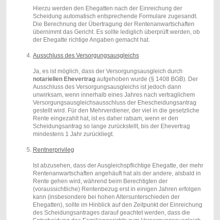
Hierzu werden den Ehegatten nach der Einreichung der
Scheidung automatisch entsprechende Formulare zugesandt.
Die Berechnung der Übertragung der Rentenanwartschaften
übernimmt das Gericht. Es sollte lediglich überprüft werden, ob
der Ehegatte richtige Angaben gemacht hat.
Ausschluss des Versorgungsausgleichs
Ja, es ist möglich, dass der Versorgungsausgleich durch
notariellen Ehevertrag
aufgehoben wurde (§ 1408 BGB). Der
Ausschluss des Versorgungsausgleichs ist jedoch dann
unwirksam, wenn innerhalb eines Jahres nach vertraglichem
Versorgungsausgleichsausschluss der Ehescheidungsantrag
gestellt wird. Für den Mehrverdiener, der viel in die gesetzliche
Rente eingezahlt hat, ist es daher ratsam, wenn er den
Scheidungsantrag so lange zurückstellt, bis der Ehevertrag
mindestens 1 Jahr zurückliegt.
Rentnerprivileg
Ist abzusehen, dass der Ausgleichspflichtige Ehegatte, der mehr
Rentenanwartschaften angehäuft hat als der andere, alsbald in
Rente gehen wird, während beim Berechtigten der
(voraussichtliche) Rentenbezug erst in einigen Jahren erfolgen
kann (insbesondere bei hohen Altersunterschieden der
Ehegatten), sollte im Hinblick auf den Zeitpunkt der Einreichung
des Scheidungsantrages darauf geachtet werden, dass die