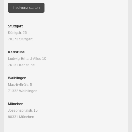
Insolvenz starten
Stuttgart
Königstr. 26
70173 Stuttgart
Karlsruhe
Ludwig-Erhard-Allee 10
76131 Karlsruhe
Waiblingen
Max-Eyth-Str. 8
71332 Waiblingen
München
Josephspitalstr. 15
80331 München