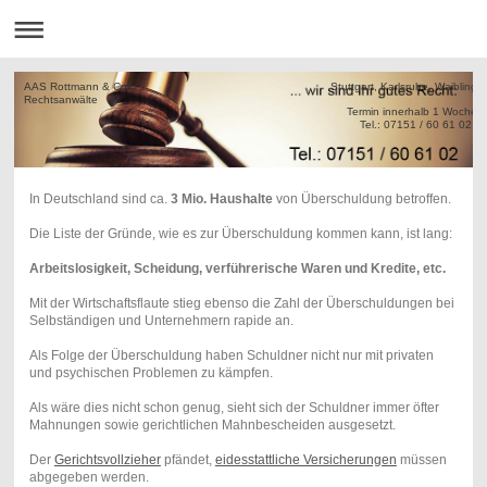
AAS Rottmann & Coll. Stuttgart, Karlsruhe, Waiblinge
Rechtsanw
Termin innerha
Tel.: 07151 / 60 61 02
In Deutschland sind ca.
3 Mio. Haushalte
von Überschuldung betroffen.
Die Liste der Gründe, wie es zur Überschuldung kommen kann, ist lang:
Arbeitslosigkeit, Scheidung, verführerische Waren und Kredite, etc.
Mit der Wirtschaftsflaute stieg ebenso die Zahl der Überschuldungen bei
Selbständigen und Unternehmern rapide an.
Als Folge der Überschuldung haben Schuldner nicht nur mit privaten
und psychischen Problemen zu kämpfen.
Als wäre dies nicht schon genug, sieht sich der Schuldner immer öfter
Mahnungen sowie gerichtlichen Mahnbescheiden ausgesetzt.
Der
Gerichtsvollzieher
pfändet,
eidesstattliche Versicherungen
müssen
abgegeben werden.