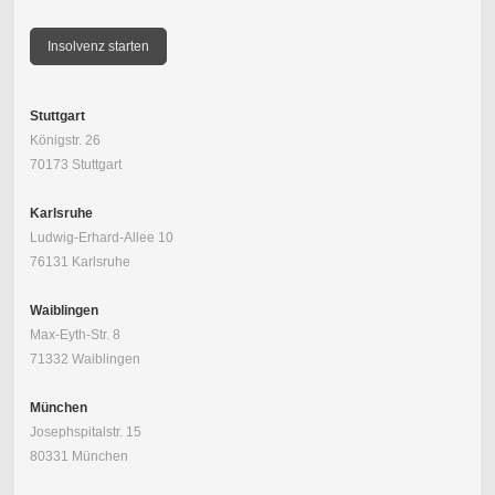
Insolvenz starten
Stuttgart
Königstr. 26
70173 Stuttgart
Karlsruhe
Ludwig-Erhard-Allee 10
76131 Karlsruhe
Waiblingen
Max-Eyth-Str. 8
71332 Waiblingen
München
Josephspitalstr. 15
80331 München