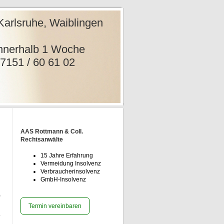
e, Waiblingen
nwälte
rhalb 1
1 02
AAS Rottmann & Coll.
Rechtsanwälte
15 Jahre Erfahrung
Vermeidung Insolvenz
Verbraucherinsolvenz
GmbH-Insolvenz
)
Termin vereinbaren