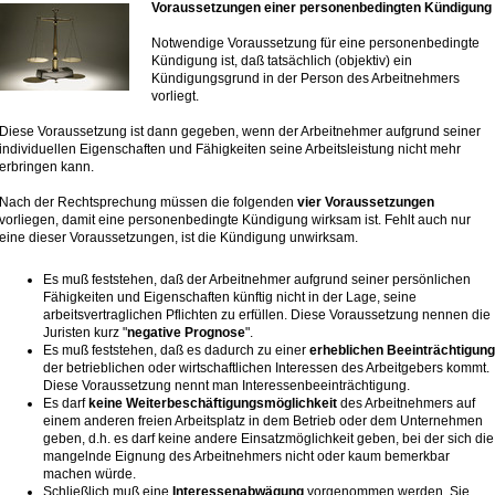
Voraussetzungen einer personenbedingten Kündigung
Notwendige Voraussetzung für eine personenbedingte
Kündigung ist, daß tatsächlich (objektiv) ein
Kündigungsgrund in der Person des Arbeitnehmers
vorliegt.
Diese Voraussetzung ist dann gegeben, wenn der Arbeitnehmer aufgrund seiner
individuellen Eigenschaften und Fähigkeiten seine Arbeitsleistung nicht mehr
erbringen kann.
Nach der Rechtsprechung müssen die folgenden
vier Voraussetzungen
vorliegen, damit eine personenbedingte Kündigung wirksam ist. Fehlt auch nur
eine dieser Voraussetzungen, ist die Kündigung unwirksam.
Es muß feststehen, daß der Arbeitnehmer aufgrund seiner persönlichen
Fähigkeiten und Eigenschaften künftig nicht in der Lage, seine
arbeitsvertraglichen Pflichten zu erfüllen. Diese Voraussetzung nennen die
Juristen kurz "
negative Prognose
".
Es muß feststehen, daß es dadurch zu einer
erheblichen Beeinträchtigung
der betrieblichen oder wirtschaftlichen Interessen des Arbeitgebers kommt.
Diese Voraussetzung nennt man Interessenbeeinträchtigung.
Es darf
keine Weiterbeschäftigungsmöglichkeit
des Arbeitnehmers auf
einem anderen freien Arbeitsplatz in dem Betrieb oder dem Unternehmen
geben, d.h. es darf keine andere Einsatzmöglichkeit geben, bei der sich die
mangelnde Eignung des Arbeitnehmers nicht oder kaum bemerkbar
machen würde.
Schließlich muß eine
Interessenabwägung
vorgenommen werden. Sie