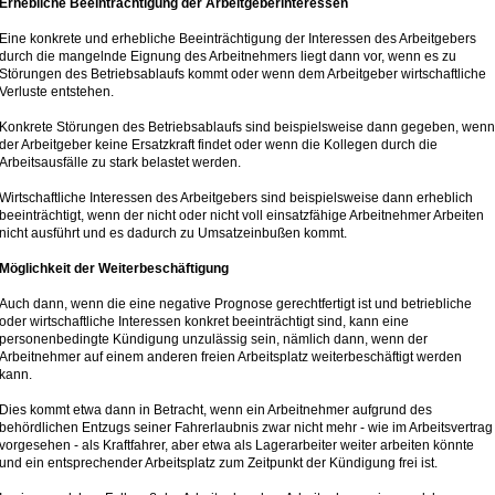
Erhebliche Beeinträchtigung der Arbeitgeberinteressen
Eine konkrete und erhebliche Beeinträchtigung der Interessen des Arbeitgebers
durch die mangelnde Eignung des Arbeitnehmers liegt dann vor, wenn es zu
Störungen des Betriebsablaufs kommt oder wenn dem Arbeitgeber wirtschaftliche
Verluste entstehen.
Konkrete Störungen des Betriebsablaufs sind beispielsweise dann gegeben, wenn
der Arbeitgeber keine Ersatzkraft findet oder wenn die Kollegen durch die
Arbeitsausfälle zu stark belastet werden.
Wirtschaftliche Interessen des Arbeitgebers sind beispielsweise dann erheblich
beeinträchtigt, wenn der nicht oder nicht voll einsatzfähige Arbeitnehmer Arbeiten
nicht ausführt und es dadurch zu Umsatzeinbußen kommt.
Möglichkeit der Weiterbeschäftigung
Auch dann, wenn die eine negative Prognose gerechtfertigt ist und betriebliche
oder wirtschaftliche Interessen konkret beeinträchtigt sind, kann eine
personenbedingte Kündigung unzulässig sein, nämlich dann, wenn der
Arbeitnehmer auf einem anderen freien Arbeitsplatz weiterbeschäftigt werden
kann.
Dies kommt etwa dann in Betracht, wenn ein Arbeitnehmer aufgrund des
behördlichen Entzugs seiner Fahrerlaubnis zwar nicht mehr - wie im Arbeitsvertrag
vorgesehen - als Kraftfahrer, aber etwa als Lagerarbeiter weiter arbeiten könnte
und ein entsprechender Arbeitsplatz zum Zeitpunkt der Kündigung frei ist.