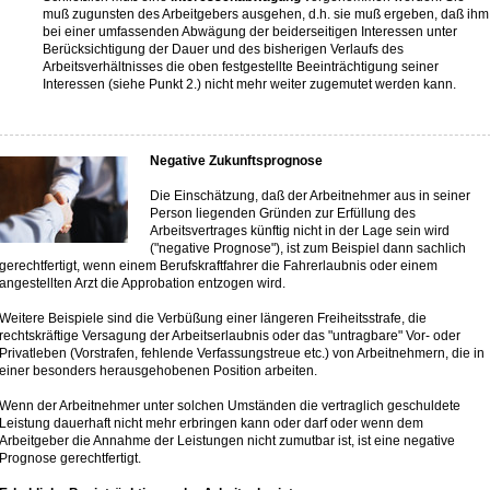
muß zugunsten des Arbeitgebers ausgehen, d.h. sie muß ergeben, daß ihm
bei einer umfassenden Abwägung der beiderseitigen Interessen unter
Berücksichtigung der Dauer und des bisherigen Verlaufs des
Arbeitsverhältnisses die oben festgestellte Beeinträchtigung seiner
Interessen (siehe Punkt 2.) nicht mehr weiter zugemutet werden kann.
Negative Zukunftsprognose
Die Einschätzung, daß der Arbeitnehmer aus in seiner
Person liegenden Gründen zur Erfüllung des
Arbeitsvertrages künftig nicht in der Lage sein wird
("negative Prognose"), ist zum Beispiel dann sachlich
gerechtfertigt, wenn einem Berufskraftfahrer die Fahrerlaubnis oder einem
angestellten Arzt die Approbation entzogen wird.
Weitere Beispiele sind die Verbüßung einer längeren Freiheitsstrafe, die
rechtskräftige Versagung der Arbeitserlaubnis oder das "untragbare" Vor- oder
Privatleben (Vorstrafen, fehlende Verfassungstreue etc.) von Arbeitnehmern, die in
einer besonders herausgehobenen Position arbeiten.
Wenn der Arbeitnehmer unter solchen Umständen die vertraglich geschuldete
Leistung dauerhaft nicht mehr erbringen kann oder darf oder wenn dem
Arbeitgeber die Annahme der Leistungen nicht zumutbar ist, ist eine negative
Prognose gerechtfertigt.