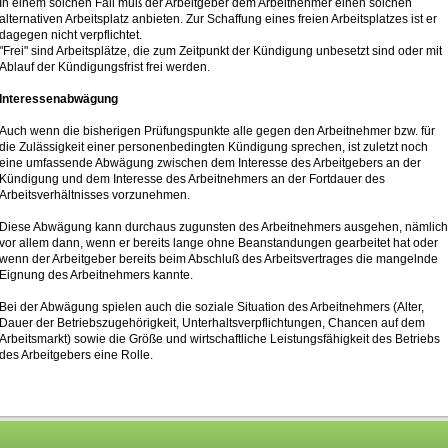
In einem solchen Fall muß der Arbeitgeber dem Arbeitnehmer einen solchen
alternativen Arbeitsplatz anbieten. Zur Schaffung eines freien Arbeitsplatzes ist er
dagegen nicht verpflichtet.
"Frei" sind Arbeitsplätze, die zum Zeitpunkt der Kündigung unbesetzt sind oder mit
Ablauf der Kündigungsfrist frei werden.
Interessenabwägung
Auch wenn die bisherigen Prüfungspunkte alle gegen den Arbeitnehmer bzw. für
die Zulässigkeit einer personenbedingten Kündigung sprechen, ist zuletzt noch
eine umfassende Abwägung zwischen dem Interesse des Arbeitgebers an der
Kündigung und dem Interesse des Arbeitnehmers an der Fortdauer des
Arbeitsverhältnisses vorzunehmen.
Diese Abwägung kann durchaus zugunsten des Arbeitnehmers ausgehen, nämlich
vor allem dann, wenn er bereits lange ohne Beanstandungen gearbeitet hat oder
wenn der Arbeitgeber bereits beim Abschluß des Arbeitsvertrages die mangelnde
Eignung des Arbeitnehmers kannte.
Bei der Abwägung spielen auch die soziale Situation des Arbeitnehmers (Alter,
Dauer der Betriebszugehörigkeit, Unterhaltsverpflichtungen, Chancen auf dem
Arbeitsmarkt) sowie die Größe und wirtschaftliche Leistungsfähigkeit des Betriebs
des Arbeitgebers eine Rolle.