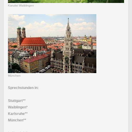
Kanzlei Waiblingen
München
Sprechstunden in:
Stuttgart**
Waiblingen*
Karlsruhe**
München**