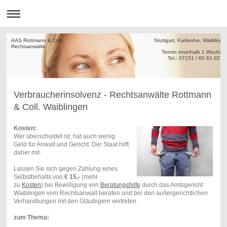
AAS Rottmann & Coll. Stuttgart, Karlsruhe, Waiblinge
Rechtsanw
Termin innerha
Tel.: 07151 / 60 61 02
Verbraucherinsolvenz - Rechtsanwälte Rottmann
& Coll. Waiblingen
Kosten:
Wer überschuldet ist, hat auch wenig
Geld für Anwalt und Gericht. Der Staat hilft
daher mit.
Lassen Sie sich gegen Zahlung eines
Selbstbehalts von
€ 15,-
(mehr
zu
Kosten
) bei Bewilligung von
Beratungshilfe
durch das Amtsgericht
Waiblingen vom Rechtsanwalt beraten und bei den außergerichtlichen
Verhandlungen mit den Gläubigern vertreten.
zum Thema: