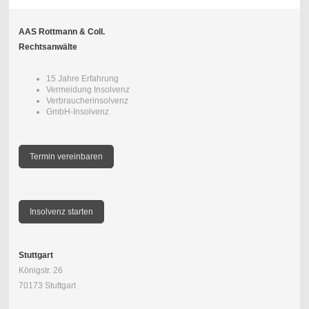
AAS Rottmann & Coll.
Rechtsanwälte
15 Jahre Erfahrung
Vermeidung Insolvenz
Verbraucherinsolvenz
GmbH-Insolvenz
Termin vereinbaren
Insolvenz starten
Stuttgart
Königstr. 26
70173 Stuttgart