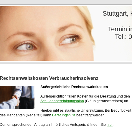
 Coll. Stuttgart, Karlsruh
chtsa
min inne
07151 / 60 6
Rechtsanwaltskosten Verbraucherinsolvenz
Außergerichtliche Rechtsanwaltskosten
Außergerichtlich fallen Kosten für die
Beratung
und den
Schuldenbereinigungsplan
(Gläubigeranschreiben) an.
Hierbei gibt es staatliche Unterstützung. Bei Bedürftigkeit
des Mandanten (Regelfall) kann
Beratungshilfe
beantragt werden.
Den entsprechenden Antrag an Ihr örtliches Amtsgericht finden Sie
hier
.